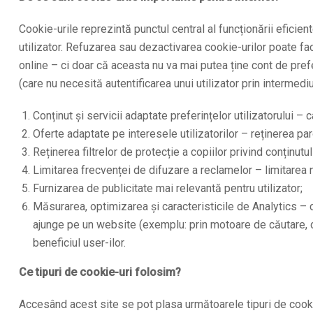
Cookie-urile reprezintă punctul central al funcționării eficien
utilizator. Refuzarea sau dezactivarea cookie-urilor poate fa
online – ci doar că aceasta nu va mai putea ține cont de pref
(care nu necesită autentificarea unui utilizator prin intermediu
Conținut și servicii adaptate preferințelor utilizatorului – 
Oferte adaptate pe interesele utilizatorilor – reținerea par
Reținerea filtrelor de protecție a copiilor privind conținutu
Limitarea frecvenței de difuzare a reclamelor – limitarea n
Furnizarea de publicitate mai relevantă pentru utilizator;
Măsurarea, optimizarea și caracteristicile de Analytics – c
ajunge pe un website (exemplu: prin motoare de căutare, dir
beneficiul user-ilor.
Ce tipuri de cookie-uri folosim?
Accesând acest site se pot plasa următoarele tipuri de cooki