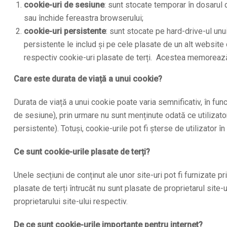
cookie-uri de sesiune
: sunt stocate temporar în dosarul
sau închide fereastra browserului;
cookie-uri persistente
: sunt stocate pe hard-drive-ul unu
persistente le includ și pe cele plasate de un alt website
respectiv cookie-uri plasate de terți. Acestea memorează i
Care este durata de viață a unui cookie?
Durata de viață a unui cookie poate varia semnificativ, în fun
de sesiune), prin urmare nu sunt menținute odată ce utilizator
persistente). Totuși, cookie-urile pot fi șterse de utilizator î
Ce sunt cookie-urile plasate de terți?
Unele secțiuni de conținut ale unor site-uri pot fi furnizate p
plasate de terți întrucât nu sunt plasate de proprietarul site-u
proprietarului site-ului respectiv.
De ce sunt cookie-urile importante pentru internet?