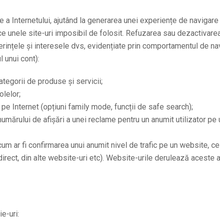
te a Internetului, ajutând la generarea unei experiențe de navigare
ce unele site-uri imposibil de folosit. Refuzarea sau dezactivarea
erințele și interesele dvs, evidențiate prin comportamentul de na
l unui cont):
categorii de produse și servicii;
olelor;
l pe Internet (opțiuni family mode, funcții de safe search);
umărului de afișări a unei reclame pentru un anumit utilizator pe u
um ar fi confirmarea unui anumit nivel de trafic pe un website, ce 
ect, din alte website-uri etc). Website-urile derulează aceste anal
e-uri: