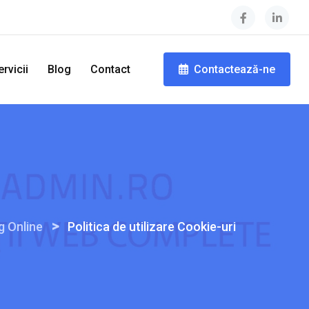
ervicii
Blog
Contact
Contactează-ne
>
g Online
Politica de utilizare Cookie-uri