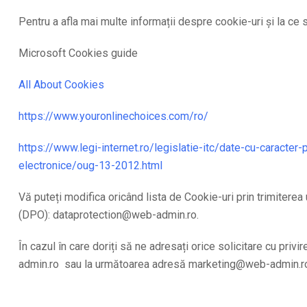
Pentru a afla mai multe informații despre cookie-uri și la ce 
Microsoft Cookies guide
All About Cookies
https://www.youronlinechoices.com/ro/
https://www.legi-internet.ro/legislatie-itc/date-cu-caracter-
electronice/oug-13-2012.html
Vă puteți modifica oricând lista de Cookie-uri prin trimiter
(DPO): dataprotection@web-admin.ro.
În cazul în care doriți să ne adresați orice solicitare cu pri
admin.ro sau la următoarea adresă marketing@web-admin.r