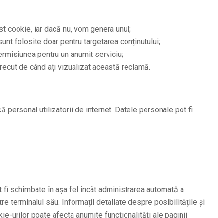
st cookie, iar dacă nu, vom genera unul;
unt folosite doar pentru targetarea conținutului;
permisiunea pentru un anumit serviciu;
trecut de când ați vizualizat această reclamă.
ică personal utilizatorii de internet. Datele personale pot fi
t fi schimbate în așa fel incât administrarea automată a
e terminalul său. Informații detaliate despre posibilitățile și
ie-urilor poate afecta anumite funcționalități ale paginii