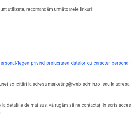
sunt utilizate, recomandăm următoarele linkuri:
personal/legea-privind-prelucrarea-datelor-cu-caracter-personal-s
ea unei solicitări la adresa marketing@web-admin.ro sau la adresa
vire la detaliile de mai sus, vă rugăm să ne contactați în scris a
o.