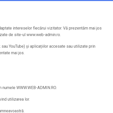
daptate intereselor fiecărui vizitator. Vă prezentăm mai jos
ilizate de site-ul www.web-admin.ro.
k sau YouTube) și aplicațiilor accesate sau utilizate prin
ntate mai jos.
 sau în numele WWW.WEB-ADMIN.RO.
nd utilizarea lor.
dumneavoastră.