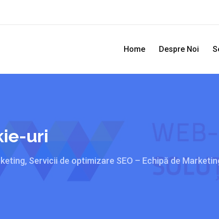
Home
Despre Noi
S
kie-uri
eting, Servicii de optimizare SEO – Echipă de Marketin