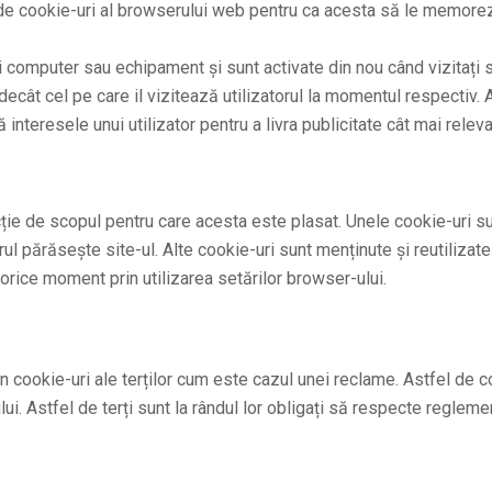
 de cookie-uri al browserului web pentru ca acesta să le memorez
i computer sau echipament și sunt activate din nou când vizitați s
 decât cel pe care il vizitează utilizatorul la momentul respecti
nteresele unui utilizator pentru a livra publicitate cât mai relev
cție de scopul pentru care acesta este plasat. Unele cookie-uri su
ul părăsește site-ul. Alte cookie-uri sunt menținute și reutilizate 
n orice moment prin utilizarea setărilor browser-ului.
rin cookie-uri ale terților cum este cazul unei reclame. Astfel de 
lui. Astfel de terți sunt la rândul lor obligați să respecte reglemen