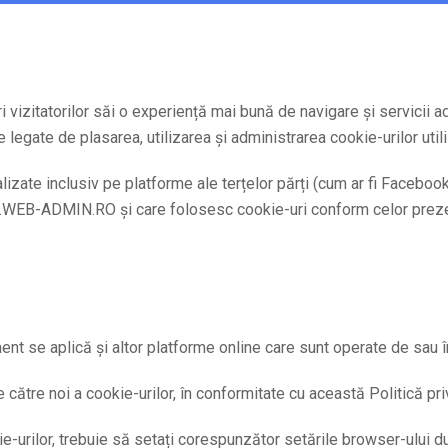
 vizitatorilor săi o experiență mai bună de navigare și servicii a
e legate de plasarea, utilizarea și administrarea cookie-urilor ut
nalizate inclusiv pe platforme ale terțelor părți (cum ar fi Faceboo
WEB-ADMIN.RO și care folosesc cookie-uri conform celor preze
ument se aplică și altor platforme online care sunt operate de
 către noi a cookie-urilor, în conformitate cu această Politică privi
ie-urilor, trebuie să setați corespunzător setările browser-ului 