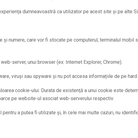
experiența dumneavoastră ca utilizator pe acest site și pe alte S
re și numere, care vor fi stocate pe computerul, terminalul mobil 
n web-server, unui browser (ex: Internet Explorer, Chrome).
re, viruși sau spyware și nu pot accesa informațiile de pe hard dr
aloarea cookie-ului. Durata de existență a unui cookie este determ
toarce pe website-ul asociat web-serverului respectiv.
pentru a putea fi utilizate și, în cele mai multe cazuri, nu identifi