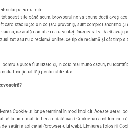
zatorului pe acest site;
izitat acest site până acum; browserul ne va spune dacă aveți ace
ft care stabilește din ce țară proveniți, sunt complet anonime și s
 sau nu, ne arată contul cu care sunteți înregistrat și dacă aveți 
zualizat sau nu o reclamă online, ce tip de reclamă și cât timp a 
 pentru a putea fi utilizate și, în cele mai multe cazuri, nu identif
umite funcționalități pentru utilizator.
eavoastră?
lvarea Cookie-urilor pe terminal în mod implicit. Aceste setări po
l să fie informat de fiecare dată când Cookie-uri sunt trimise cătr
de setări a aplicației (browser-ului web). Limitarea folosirii Cook