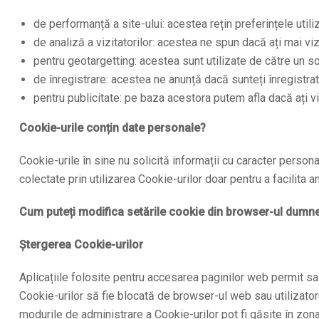
de performanță a site-ului: acestea rețin preferințele utili
de analiză a vizitatorilor: acestea ne spun dacă ați mai v
pentru geotargetting: acestea sunt utilizate de către un so
de înregistrare: acestea ne anunță dacă sunteți înregistrat
pentru publicitate: pe baza acestora putem afla dacă ați vi
Cookie-urile conțin date personale?
Cookie-urile în sine nu solicită informații cu caracter personal
colectate prin utilizarea Cookie-urilor doar pentru a facilita an
Cum puteți modifica setările cookie din browser-ul dumn
Ștergerea Cookie-urilor
Aplicațiile folosite pentru accesarea paginilor web permit sa
Cookie-urilor să fie blocată de browser-ul web sau utilizatoru
modurile de administrare a Cookie-urilor pot fi găsite în zona 