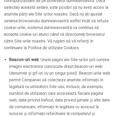
corespunzătoare de pe browserul dumneavoastră. Dacă
selectați această setare, este posibil să nu aveți acces la
anumite părți ale Site-urilor noastre. Dacă nu ați ajustat
setarea browserului dumneavoastră astfel încât să refuze
cookie-urile, sistemul dumneavoastră va continua să
accepte cookie-uri atunci când vă direcționați browserul
către Site-urile noastre. Vă rugăm să vă referiți în
continuare la Politica de utilizare Cookies.
Beacon-uri web
. Unele pagini ale Site-urilor pot conține
imagini electronice cunoscute drept beacon-uri web
(denumite și gif-uri cu un singur pixel). Beacon-urile web
permit Companiei să colecteze anumite informații în
legătură cu utilizatorii Site-ului, inclusiv, de exemplu,
numărul de utilizatori care accesează fiecare pagina
web, date privind traficul, date privind jurnale și alte date
de comunicare, informații în legătura cu accesul la
resurse și informații referitoare la computerul și