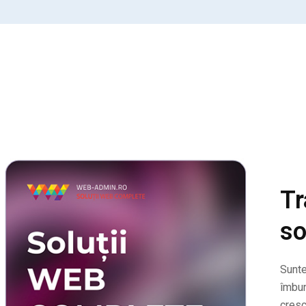
Tr
so
Sunt
îmbun
cresc