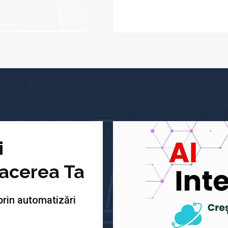
i
acerea Ta
prin automatizări