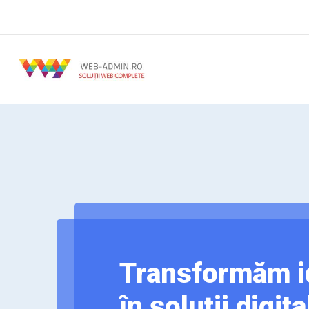
Transformăm id
în soluții digit