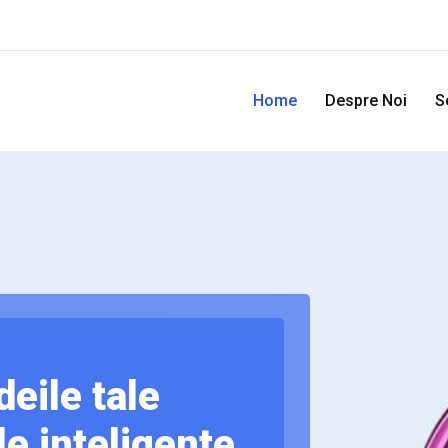
Home
Despre Noi
S
eile tale
ale inteligente