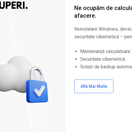
Ne ocupăm de calculat
afacere.
Reinstalare Windows, devirus
securitate cibernetică – pent
Mentenanță calculatoare 
Securitate cibernetică.
Soluții de backup automa
Află Mai Multe