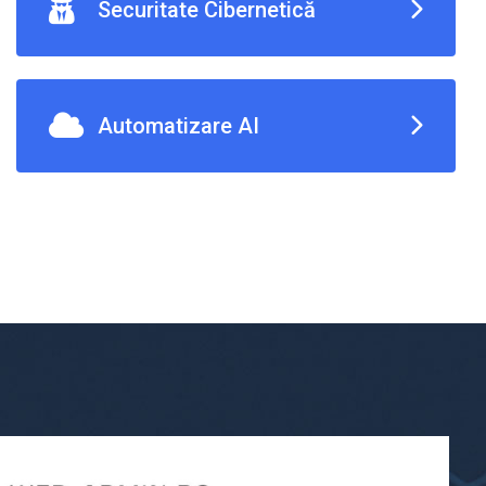
Securitate Cibernetică
Automatizare AI