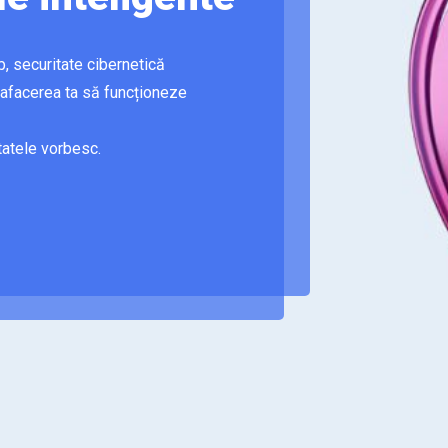
b, securitate cibernetică
 afacerea ta să funcționeze
tatele vorbesc.