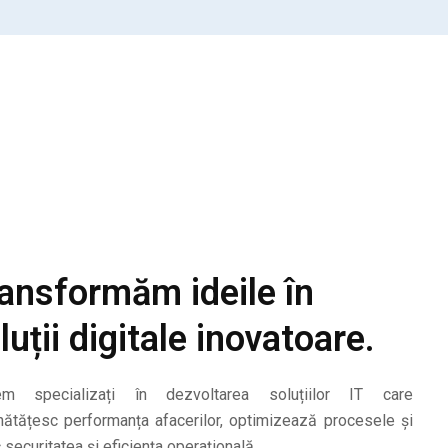
ansformăm ideile în
luții digitale inovatoare.
em specializați în dezvoltarea soluțiilor IT care
ătățesc performanța afacerilor, optimizează procesele și
 securitatea și eficiența operațională.